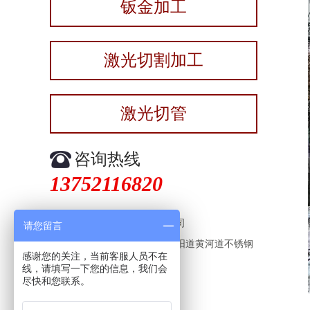
钣金加工
激光切割加工
激光切管
咨询热线
13752116820
天津中启裕达金属加工有限公司
请您留言
地址：天津市西青区中北镇紫阳道黄河道不锈钢
感谢您的关注，当前客服人员不在
城18号门店-75号库
线，请填写一下您的信息，我们会
尽快和您联系。
邮编：300100
手机：13752116820