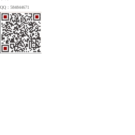
QQ：584844671